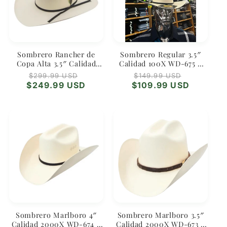
t
i
o
Sombrero Rancher de
Sombrero Regular 3.5″
n
Copa Alta 3.5″ Calidad
Calidad 100X WD-675 –
10000X – Estilo Vaquero
Clásico Ranchero Diario
Regular
Sale
Regular
Sale
$299.99 USD
$149.99 USD
:
Fino
price
price
price
price
$249.99 USD
$109.99 USD
Sombrero Marlboro 4″
Sombrero Marlboro 3.5″
Calidad 2000X WD-674 –
Calidad 2000X WD-673 –