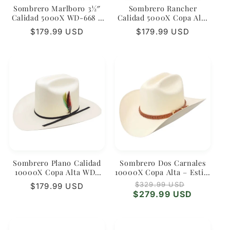
Sombrero Marlboro 3½″
Sombrero Rancher
Calidad 5000X WD-668 –
Calidad 5000X Copa Alta
Clásico de Colección
WD-670 – Estilo Regional
Regular
$179.99 USD
Regular
$179.99 USD
Premium
price
price
Sombrero Plano Calidad
Sombrero Dos Carnales
10000X Copa Alta WD-
10000X Copa Alta – Estilo
672 – Fieltro de Lujo
Regional Fino
Regular
Sale
$329.99 USD
Regular
$179.99 USD
price
price
$279.99 USD
price