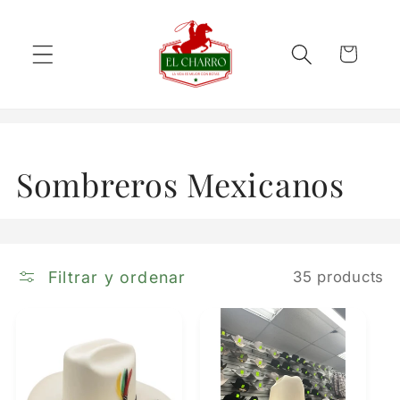
Skip to
content
Cart
C
Sombreros Mexicanos
o
l
Filtrar y ordenar
35 products
l
e
c