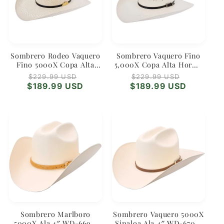
Sombrero Rodeo Vaquero
Sombrero Vaquero Fino
Fino 5000X Copa Alta
5,000X Copa Alta Horma
Horma WD-680 – Estilo
Rodeo Ala 4" WD-682
Regular
Sale
Regular
Sale
$229.99 USD
$229.99 USD
Clásico Ranchero
price
price
price
price
$189.99 USD
$189.99 USD
Sombrero Marlboro
Sombrero Vaquero 5000X
5000X Ala 4″ WD-669 –
Sinaloa Ala 4″ WD-670 –