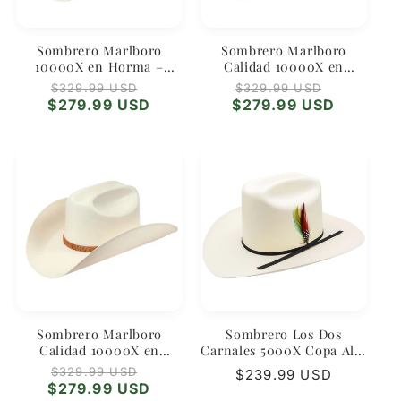
Sombrero Marlboro
Sombrero Marlboro
10000X en Horma –
Calidad 10000X en
Elegancia Western y
Horma Marlboro WD-684
Regular
Sale
Regular
Sale
$329.99 USD
$329.99 USD
Durabilidad Extrema
– Elegancia Vaquera de
price
price
price
price
$279.99 USD
$279.99 USD
Alta Gama
Sombrero Marlboro
Sombrero Los Dos
Calidad 10000X en
Carnales 5000X Copa Alta
Horma Marlboro WD-683
– Orgullo Regional con
Regular
Sale
$329.99 USD
Regular
$239.99 USD
– Tradición y Estilo
Fieltro Premium
price
price
$279.99 USD
price
Western