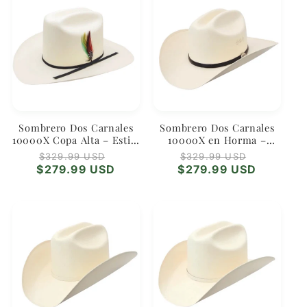
Sombrero Dos Carnales
Sombrero Dos Carnales
10000X Copa Alta – Estilo
10000X en Horma –
Regional Norteño
Diseño Ajustado con
Regular
Sale
Regular
Sale
$329.99 USD
$329.99 USD
Premium
Acabado Vaquero
price
price
price
price
$279.99 USD
$279.99 USD