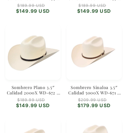
Estilo Western Moderno
Tradición Western
Regular
Sale
Regular
Sale
$189.99 USD
$189.99 USD
price
price
price
price
$149.99 USD
$149.99 USD
Sombrero Plano 3.5″
Sombrero Sinaloa 3.5″
Calidad 2000X WD-672 –
Calidad 5000X WD-671 –
Diseño Sencillo y
Orgullo Norteño
Regular
Sale
Regular
Sale
$189.99 USD
$209.99 USD
Elegante
price
price
price
price
$149.99 USD
$179.99 USD