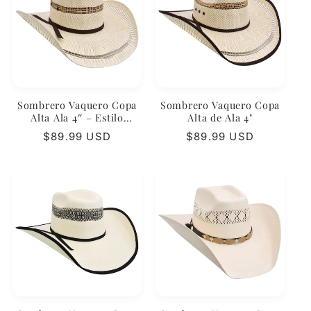
Sombrero Vaquero Copa
Sombrero Vaquero Copa
Alta Ala 4″ – Estilo
Alta de Ala 4"
Moderno
Regular
$89.99 USD
Regular
$89.99 USD
price
price