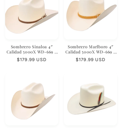
Sombrero Sinaloa 4″
Sombrero Marlboro 4″
Calidad 5000X WD-669 –
Calidad 5000X WD-669 –
Elegancia y Presencia
Western Refinado
Regular
$179.99 USD
Regular
$179.99 USD
price
price