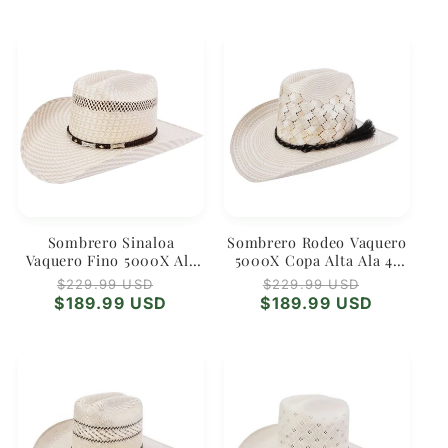
Sombrero Sinaloa
Sombrero Rodeo Vaquero
Vaquero Fino 5000X Ala
5000X Copa Alta Ala 4”
4” WD-683 – Estilo
WD-681 – Estilo Charro
Regular
Sale
Regular
Sale
$229.99 USD
$229.99 USD
Norteño Elegante
Moderno
price
price
price
price
$189.99 USD
$189.99 USD