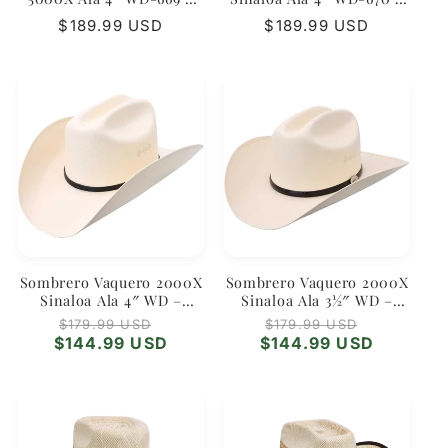
Western Clásico
Tradición y Orgullo
Regular
$189.99 USD
Regular
$189.99 USD
price
price
Sombrero Vaquero 2000X
Sombrero Vaquero 2000X
Sinaloa Ala 4″ WD –
Sinaloa Ala 3½″ WD –
Tradicional y Elegante
Versión Clásica
Regular
Sale
Regular
Sale
$179.99 USD
$179.99 USD
price
price
price
price
$144.99 USD
$144.99 USD