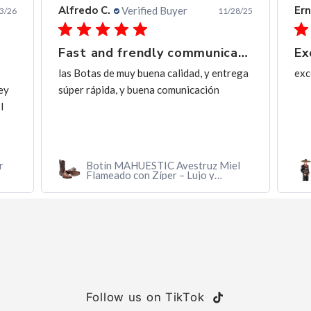
Alfredo C.
Ern
Verified Buyer
3/26
11/28/25
Fast and frendly communication
Ex
las Botas de muy buena calidad, y entrega
exc
ey
súper rápida, y buena comunicación
I
r
Botín MAHUESTIC Avestruz Miel
Flameado con Zíper – Lujo y
Confort
Follow us on TikTok
TikTok