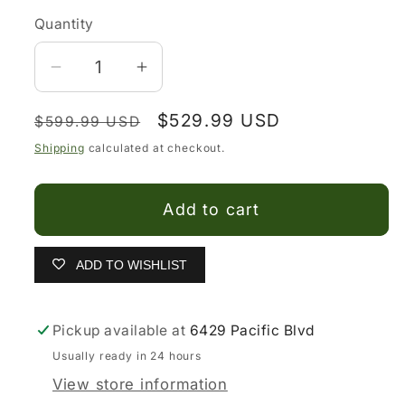
Quantity
Decrease
Increase
quantity
quantity
Regular
Sale
$529.99 USD
for
for
$599.99 USD
price
price
Bota
Bota
Shipping
calculated at checkout.
Rodeo
Rodeo
Caiman
Caiman
Add to cart
-
-
MAHUESTIC
MAHUESTIC
Boots
Boots
ADD TO WISHLIST
color
color
Almendra
Almendra
Pickup available at
6429 Pacific Blvd
horma
horma
Rodeo
Rodeo
Usually ready in 24 hours
View store information