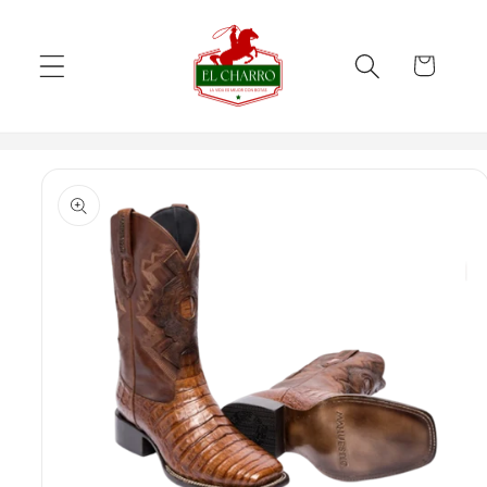
Skip to
content
Cart
Skip to
product
information