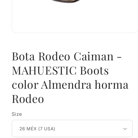
Open
media
1
in
Bota Rodeo Caiman -
modal
MAHUESTIC Boots
color Almendra horma
Rodeo
Size