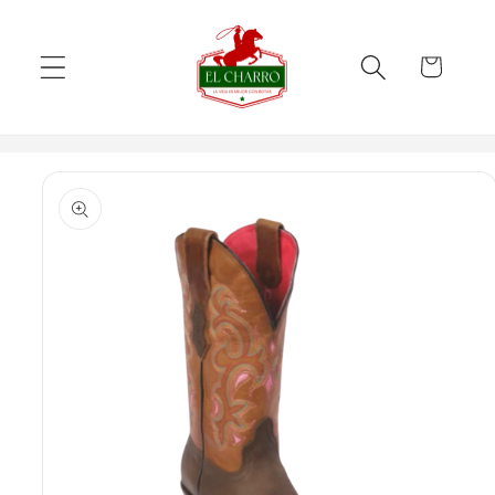
Skip to
content
Cart
Skip to
product
information