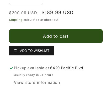
Decrease
Increase
quantity
quantity
Regular
Sale
$189.99 USD
for
for
$209.99 USD
price
price
Botas
Botas
Shipping
calculated at checkout.
Vaqueras
Vaqueras
para
para
Add to cart
Mujer
Mujer
ADD TO WISHLIST
Pickup available at
6429 Pacific Blvd
Usually ready in 24 hours
View store information