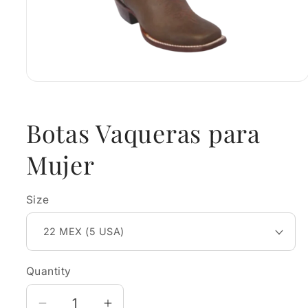
Open
media
1
in
Botas Vaqueras para
modal
Mujer
Size
Quantity