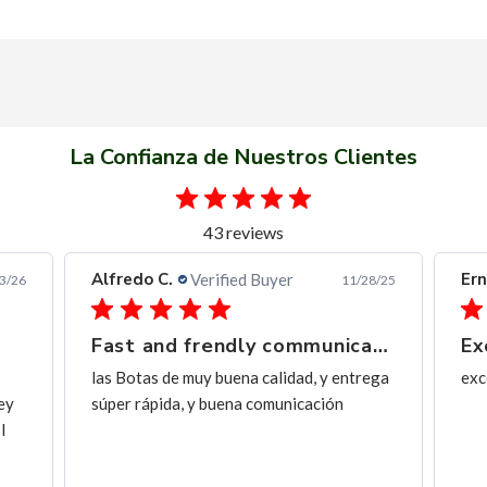
La Confianza de Nuestros Clientes
43 reviews
Alfredo C.
Ern
Verified Buyer
3/26
11/28/25
Fast and frendly communication
Ex
las Botas de muy buena calidad, y entrega
exc
ey
súper rápida, y buena comunicación
I