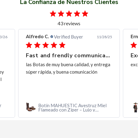
La Confianza de Nuestros Clientes
43 reviews
Alfredo C.
Ern
Verified Buyer
3/26
11/28/25
Fast and frendly communication
Ex
las Botas de muy buena calidad, y entrega
exc
ey
súper rápida, y buena comunicación
I
r
Botín MAHUESTIC Avestruz Miel
Flameado con Zíper – Lujo y
Confort