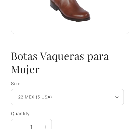
Open
media
1
in
Botas Vaqueras para
modal
Mujer
Size
Quantity