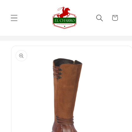
Skip to
content
Cart
Skip to
product
information