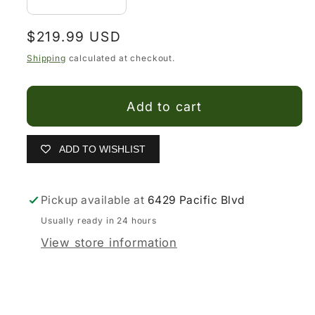
Decrease
Increase
quantity
quantity
Regular
$219.99 USD
for
for
price
Botas
Botas
Shipping
calculated at checkout.
Vaqueras
Vaqueras
para
para
Add to cart
Mujer
Mujer
ADD TO WISHLIST
Pickup available at
6429 Pacific Blvd
Usually ready in 24 hours
View store information