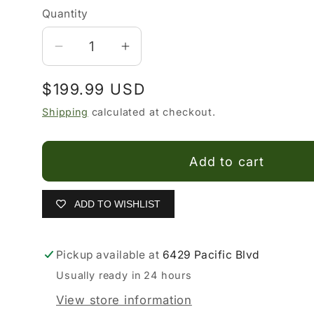
Quantity
Decrease
Increase
quantity
quantity
Regular
$199.99 USD
for
for
Botas
Botas
price
Shipping
calculated at checkout.
Vaqueras
Vaqueras
para
para
Add to cart
Mujer
Mujer
ADD TO WISHLIST
Pickup available at
6429 Pacific Blvd
Usually ready in 24 hours
View store information