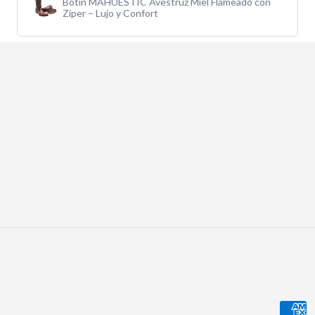
Botín MAHUESTIC Avestruz Miel Flameado con
Zíper – Lujo y Confort
Paym