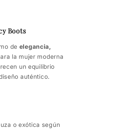
modal
cy Boots
imo de
elegancia,
para la mujer moderna
recen un equilibrio
diseño auténtico.
uza o exótica según