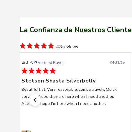
La Confianza de Nuestros Cliente
43 reviews
Bill P.
Verified Buyer
04/23/26
Stetson Shasta Silverbelly
Beautiful hat. Very reasonable, comparatively. Quick
service. I hope they are here when I need another.
Actually, I hope I’m here when I need another.