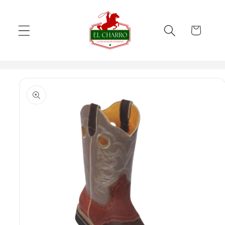
Skip to
content
Cart
Skip to
product
information