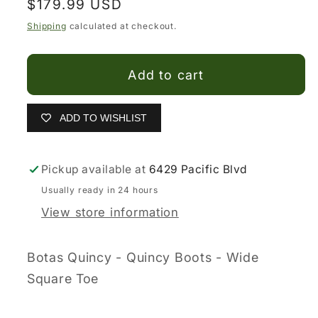
Regular
$179.99 USD
for
for
price
Botas
Botas
Shipping
calculated at checkout.
Rodeo
Rodeo
Quincy
Quincy
Add to cart
ADD TO WISHLIST
Pickup available at
6429 Pacific Blvd
Usually ready in 24 hours
View store information
Botas Quincy - Quincy Boots - Wide
Square Toe