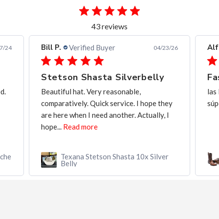
43 reviews
Alfredo C.
ed Buyer
Verified Buyer
04/23/26
asta Silverbelly
Very reasonable,
las Botas de muy buena calidad,
Quick service. I hope they
súper rápida, y buena comunicac
need another. Actually, I
re
etson Shasta 10x Silver
Botín MAHUESTIC Avestr
Flameado con Zíper – Lujo
Confort