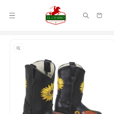
Skip to
content
Cart
Skip to
product
information