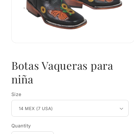
Open
media
1
in
Botas Vaqueras para
modal
niña
Size
Quantity