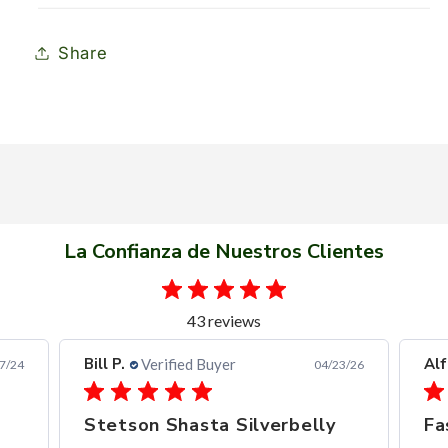
Share
La Confianza de Nuestros Clientes
43 reviews
Alfredo C.
Ern
Verified Buyer
3/26
11/28/25
Fast and frendly communication
Ex