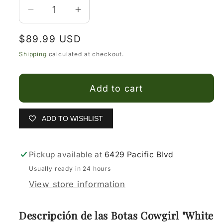
Decrease
Increase
quantity
quantity
Regular
$89.99 USD
for
for
price
Botas
Botas
Shipping
calculated at checkout.
Vaqueras
Vaqueras
para
para
Add to cart
niña
niña
ADD TO WISHLIST
Pickup available at
6429 Pacific Blvd
Usually ready in 24 hours
View store information
Descripción de las Botas Cowgirl "White