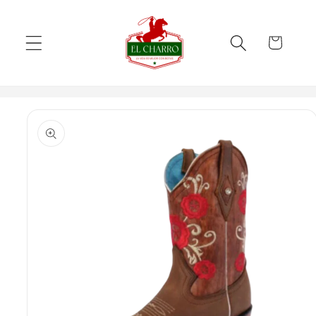
Skip to
content
Cart
Skip to
product
information