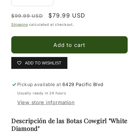
Decrease
Increase
quantity
quantity
Regular
Sale
$79.99 USD
for
for
$99.99 USD
price
price
Botas
Botas
Shipping
calculated at checkout.
Vaqueras
Vaqueras
para
para
Add to cart
niña
niña
ADD TO WISHLIST
Pickup available at
6429 Pacific Blvd
Usually ready in 24 hours
View store information
Descripción de las Botas Cowgirl "White
Diamond"