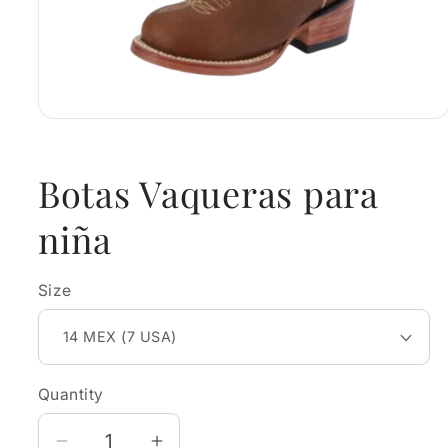
Open
media
1
in
Botas Vaqueras para
modal
niña
Size
Quantity