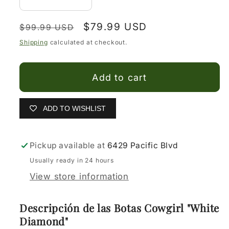
Decrease
Increase
quantity
quantity
Regular
Sale
$79.99 USD
for
for
$99.99 USD
price
price
Botas
Botas
Shipping
calculated at checkout.
Vaqueras
Vaqueras
para
para
Add to cart
niña
niña
ADD TO WISHLIST
Pickup available at
6429 Pacific Blvd
Usually ready in 24 hours
View store information
Descripción de las Botas Cowgirl "White
Diamond"