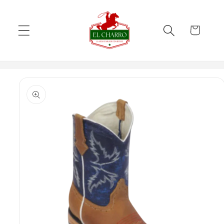
Skip to
content
Cart
Skip to
product
information