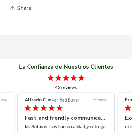
Share
La Confianza de Nuestros Clientes
43 reviews
Alfredo C.
Ern
Verified Buyer
3/26
11/28/25
Fast and frendly communication
Ex
las Botas de muy buena calidad, y entrega
exc