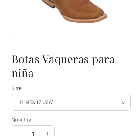
Open
media
1
in
Botas Vaqueras para
modal
niña
Size
Quantity