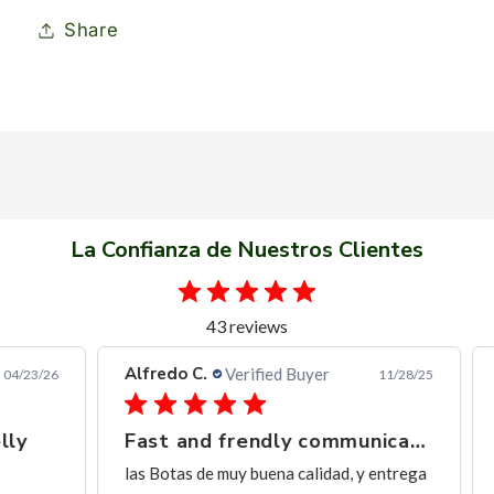
Share
La Confianza de Nuestros Clientes
43 reviews
Alfredo C.
Ern
Verified Buyer
3/26
11/28/25
Fast and frendly communication
Ex
las Botas de muy buena calidad, y entrega
exc