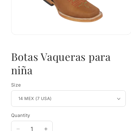
Open
media
1
in
Botas Vaqueras para
modal
niña
Size
Quantity