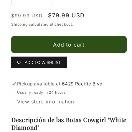
Decrease
Increase
quantity
quantity
Regular
Sale
$79.99 USD
for
for
$99.99 USD
price
price
Botas
Botas
Shipping
calculated at checkout.
Vaqueras
Vaqueras
para
para
Add to cart
niña
niña
ADD TO WISHLIST
Pickup available at
6429 Pacific Blvd
Usually ready in 24 hours
View store information
Descripción de las Botas Cowgirl "White
Diamond"