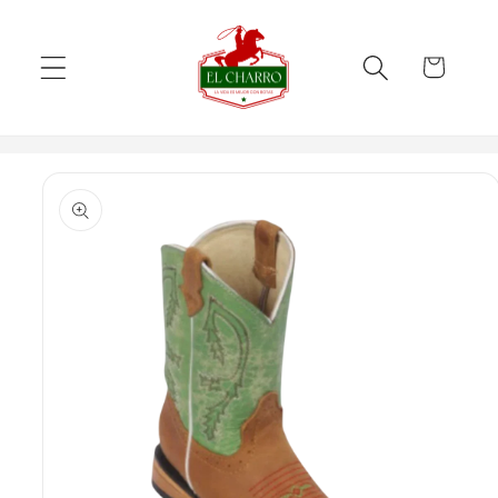
Skip to
content
Cart
Skip to
product
information