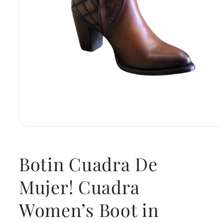
Open
media
1
in
Botin Cuadra De
modal
Mujer! Cuadra
Women’s Boot in