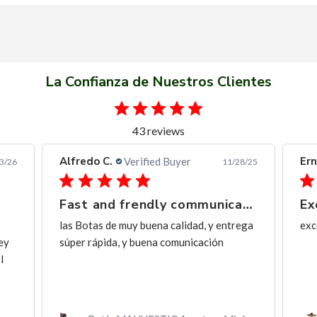
La Confianza de Nuestros Clientes
43 reviews
Alfredo C.
Ern
Verified Buyer
3/26
11/28/25
Fast and frendly communication
Ex
las Botas de muy buena calidad, y entrega
exc
ey
súper rápida, y buena comunicación
I