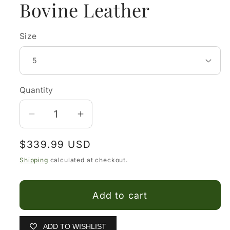
Bovine Leather
Size
Quantity
Decrease
Increase
quantity
quantity
Regular
$339.99 USD
for
for
price
Botin
Botin
Shipping
calculated at checkout.
Cuadra
Cuadra
De
De
Add to cart
Mujer!
Mujer!
Cuadra
Cuadra
Women’s
Women’s
ADD TO WISHLIST