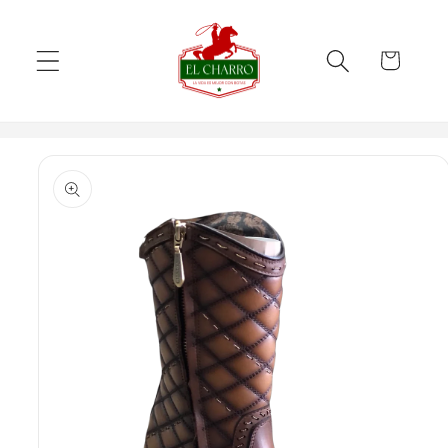
Skip to
content
Cart
Skip to
product
information