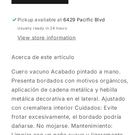
Boot
Boot
in
in
Pickup available at
6429 Pacific Blvd
Bovine
Bovine
Leather
Leather
Usually ready in 24 hours
View store information
Acerca de este artículo
Cuero vacuno Acabado pintado a mano.
Presenta bordados con motivos orgánicos,
aplicación de cadena metálica y hebilla
metálica decorativa en el lateral. Ajustado
con cremallera interior Cuidados: Evite
frotar excesivamente, el bordado podría
dañarse. No mojarse. Mantenimiento:
Limpiar con un paño suave y ligeramente