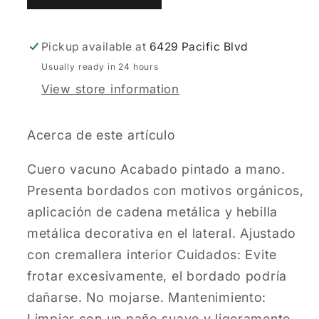
Boot
Boot
in
in
Pickup available at
6429 Pacific Blvd
Bovine
Bovine
Leather
Leather
Usually ready in 24 hours
View store information
Acerca de este artículo
Cuero vacuno Acabado pintado a mano.
Presenta bordados con motivos orgánicos,
aplicación de cadena metálica y hebilla
metálica decorativa en el lateral. Ajustado
con cremallera interior Cuidados: Evite
frotar excesivamente, el bordado podría
dañarse. No mojarse. Mantenimiento:
Limpiar con un paño suave y ligeramente