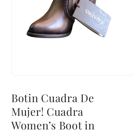
Open
media
1
in
Botin Cuadra De
modal
Mujer! Cuadra
Women’s Boot in