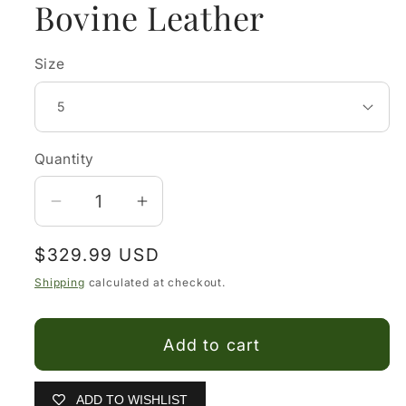
Bovine Leather
Size
Quantity
Decrease
Increase
quantity
quantity
Regular
$329.99 USD
for
for
price
Botin
Botin
Shipping
calculated at checkout.
Cuadra
Cuadra
De
De
Add to cart
Mujer!
Mujer!
Cuadra
Cuadra
Women’s
Women’s
ADD TO WISHLIST