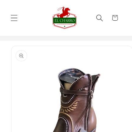
Skip to
content
Cart
Skip to
product
information