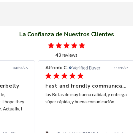
La Confianza de Nuestros Clientes
43 reviews
Alfredo C.
Ern
Verified Buyer
3/26
11/28/25
Fast and frendly communication
Ex
las Botas de muy buena calidad, y entrega
exc
ey
súper rápida, y buena comunicación
I