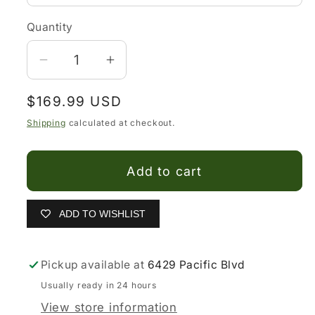
Quantity
Decrease
Increase
quantity
quantity
Regular
$169.99 USD
for
for
price
Botines
Botines
Shipping
calculated at checkout.
Charros
Charros
Quincy
Quincy
Add to cart
de
de
Piel
Piel
con
con
ADD TO WISHLIST
Punta
Punta
Cuadrada
Cuadrada
Pickup available at
6429 Pacific Blvd
Negro
Negro
nuevo
nuevo
Usually ready in 24 hours
View store information