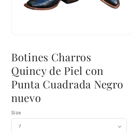
Open
media
1
in
Botines Charros
modal
Quincy de Piel con
Punta Cuadrada Negro
nuevo
Size