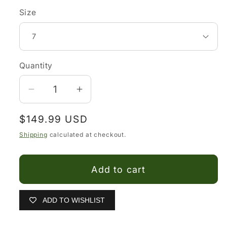
Size
Quantity
Decrease
Increase
quantity
quantity
Regular
$149.99 USD
for
for
price
Botines
Botines
Shipping
calculated at checkout.
Charros
Charros
Calzatti
Calzatti
Add to cart
Boots
Boots
con
con
Punta
Punta
ADD TO WISHLIST
Cuadrada
Cuadrada