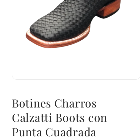
Open
media
1
in
Botines Charros
modal
Calzatti Boots con
Punta Cuadrada