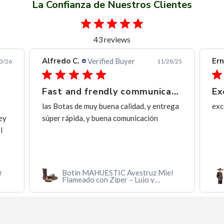
La Confianza de Nuestros Clientes
43 reviews
Alfredo C.
Ern
Verified Buyer
3/26
11/28/25
Fast and frendly communication
Ex
las Botas de muy buena calidad, y entrega
exc
ey
súper rápida, y buena comunicación
I
r
Botín MAHUESTIC Avestruz Miel
Flameado con Zíper – Lujo y
Confort