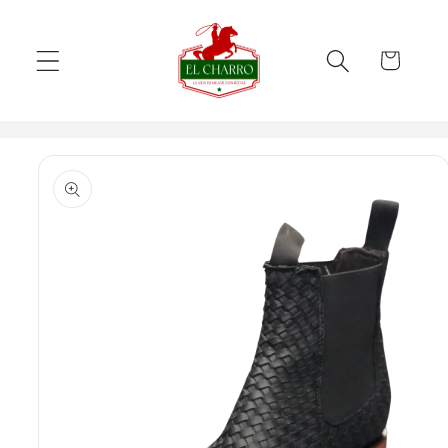
Skip to
content
Cart
Skip to
product
information