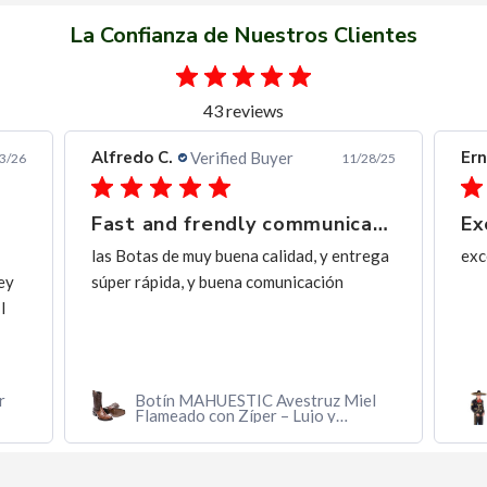
La Confianza de Nuestros Clientes
43 reviews
Alfredo C.
Ern
Verified Buyer
3/26
11/28/25
Fast and frendly communication
Ex
las Botas de muy buena calidad, y entrega
exc
ey
súper rápida, y buena comunicación
I
r
Botín MAHUESTIC Avestruz Miel
Flameado con Zíper – Lujo y
Confort