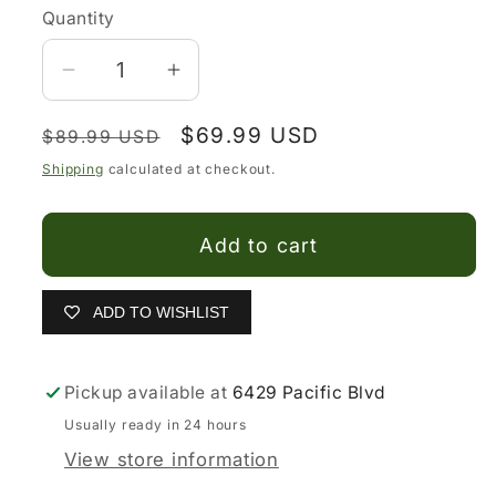
Quantity
Decrease
Increase
quantity
quantity
Regular
Sale
$69.99 USD
for
for
$89.99 USD
price
price
Camisa
Camisa
Shipping
calculated at checkout.
Charra
Charra
Negra
Negra
Add to cart
para
para
Hombre
Hombre
|
|
ADD TO WISHLIST
Importada
Importada
de
de
Pickup available at
6429 Pacific Blvd
México
México
Usually ready in 24 hours
View store information