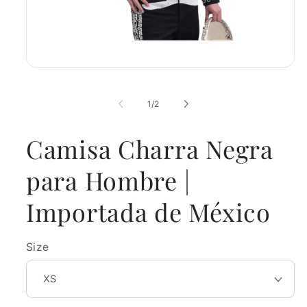
Open
media
1
in
of
1
/
2
modal
Camisa Charra Negra
para Hombre |
Importada de México
Size