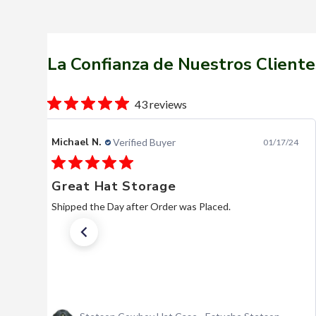
La Confianza de Nuestros Cliente
43 reviews
Bill P.
Verified Buyer
04/23/26
Stetson Shasta Silverbelly
Beautiful hat. Very reasonable, comparatively. Quick
service. I hope they are here when I need another.
Actually, I hope I’m here when I need another.