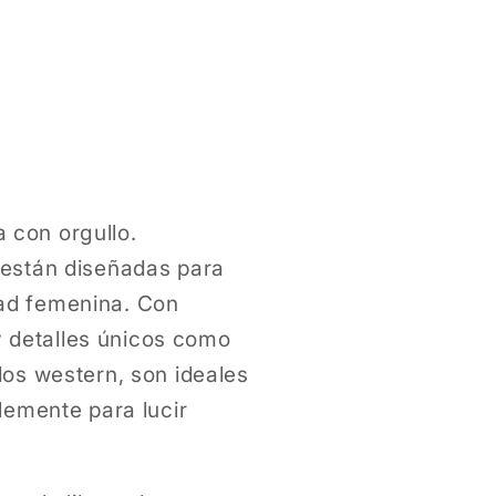
modal
a con orgullo.
están diseñadas para
idad femenina. Con
y detalles únicos como
os western, son ideales
lemente para lucir