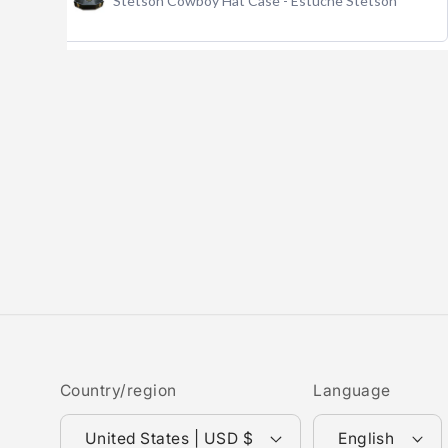
Texana Stetson Shasta 10x Silver Belly
Country/region
Language
United States | USD $
English