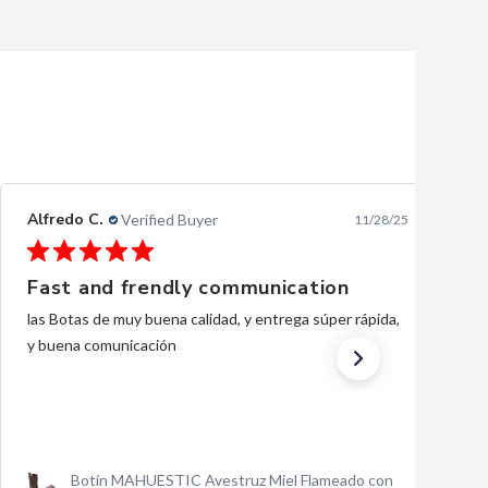
Ernesto L.
Verified Buyer
10/28/25
Excellent
excellent, thank you.
Traje Charro Gala Negro Bordado de Oro para