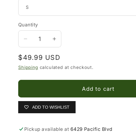
Quantity
Decrease
Increase
quantity
quantity
Regular
$49.99 USD
for
for
👚
👚
price
Shipping
calculated at checkout.
Camisas
Camisas
Vaqueras
Vaqueras
Add to cart
para
para
Mujer
Mujer
ADD TO WISHLIST
Pickup available at
6429 Pacific Blvd