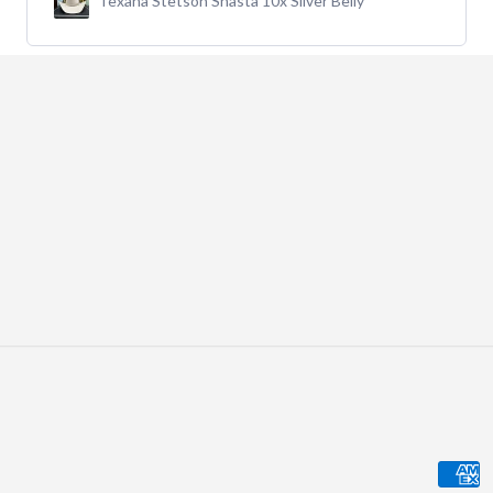
Zíper – Lujo y Confort
Paym