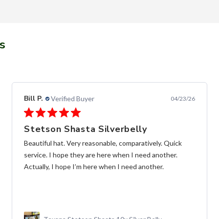
s
Alfredo C.
Verified Buyer
11/28/25
Fast and frendly communication
las Botas de muy buena calidad, y entrega súper rápida,
y buena comunicación
Botín MAHUESTIC Avestruz Miel Flameado con