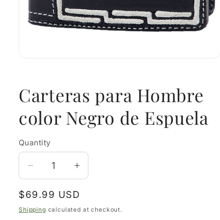
Open
media
1
in
Carteras para Hombre
modal
color Negro de Espuela
Quantity
Decrease
Increase
quantity
quantity
Regular
$69.99 USD
for
for
price
Carteras
Carteras
Shipping
calculated at checkout.