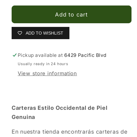
para
para
Hombre
Hombre
Add to cart
color
color
Negro
Negro
de
de
ADD TO WISHLIST
Espuela
Espuela
Pickup available at
6429 Pacific Blvd
Usually ready in 24 hours
View store information
Carteras Estilo Occidental de Piel
Genuina
En nuestra tienda encontrarás carteras de