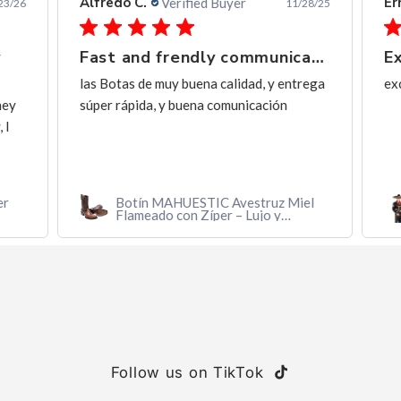
Alfredo C.
Ern
Verified Buyer
3/26
11/28/25
Fast and frendly communication
Ex
las Botas de muy buena calidad, y entrega
exc
ey
súper rápida, y buena comunicación
I
r
Botín MAHUESTIC Avestruz Miel
Flameado con Zíper – Lujo y
Confort
Follow us on TikTok
TikTok