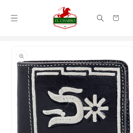
Skip to
content
Cart
Skip to
product
information