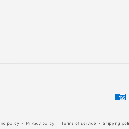
Paym
meth
und policy
Privacy policy
Terms of service
Shipping pol