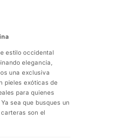
modal
ina
e estilo occidental
inando elegancia,
mos una exclusiva
 pieles exóticas de
deales para quienes
o. Ya sea que busques un
 carteras son el