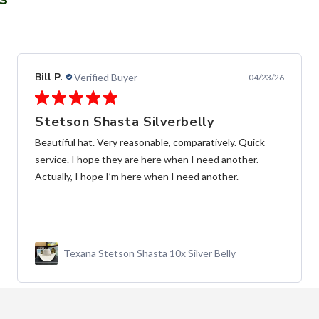
Alfredo C.
Verified Buyer
11/28/25
Fast and frendly communication
las Botas de muy buena calidad, y entrega súper rápida,
y buena comunicación
Botín MAHUESTIC Avestruz Miel Flameado con
Zíper – Lujo y Confort