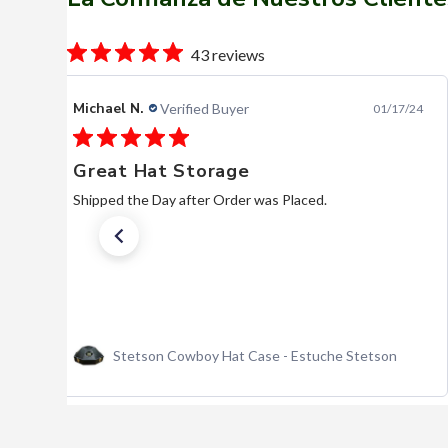
43 reviews
Bill P.
Verified Buyer
04/23/26
Stetson Shasta Silverbelly
Beautiful hat. Very reasonable, comparatively. Quick
service. I hope they are here when I need another.
Actually, I hope I’m here when I need another.
Texana Stetson Shasta 10x Silver Belly