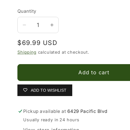
Quantity
Decrease
Increase
quantity
quantity
Regular
$69.99 USD
for
for
Carteras
Carteras
price
Shipping
calculated at checkout.
para
para
Hombre
Hombre
Add to cart
color
color
Chedron
Chedron
de
de
ADD TO WISHLIST
Herraduras
Herraduras
Pickup available at
6429 Pacific Blvd
Usually ready in 24 hours