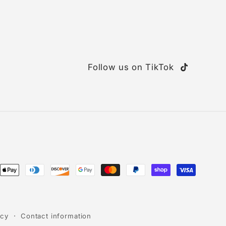
Follow us on TikTok
TikTok
ent
ods
icy
Contact information