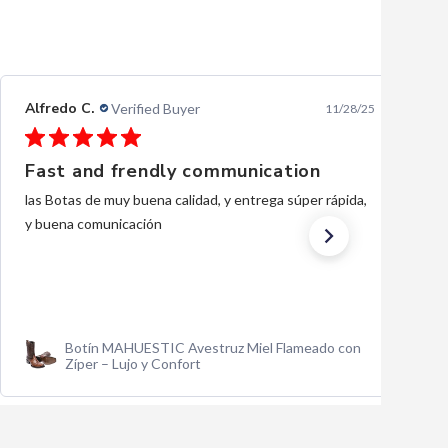
Ernesto L.
Verified Buyer
10/28/25
Excellent
excellent, thank you.
Traje Charro Gala Negro Bordado de Oro para
Hombre | Importado de México