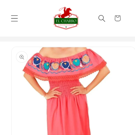
Skip to
content
Cart
Skip to
product
information