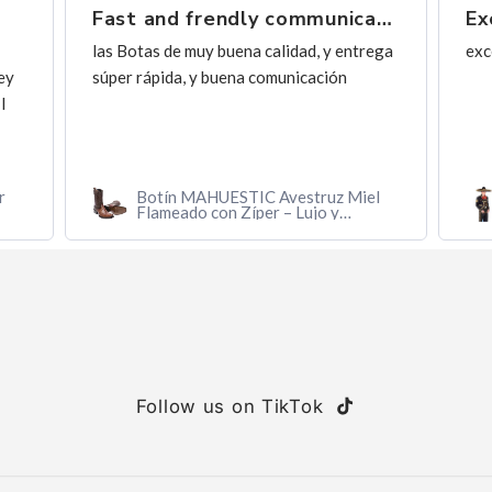
Fast and frendly communication
Ex
las Botas de muy buena calidad, y entrega
exc
ey
súper rápida, y buena comunicación
I
r
Botín MAHUESTIC Avestruz Miel
Flameado con Zíper – Lujo y
Confort
Follow us on TikTok
TikTok