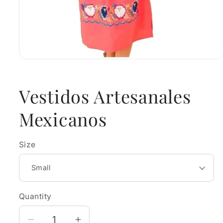
Open
media
1
in
Vestidos Artesanales
modal
Mexicanos
Size
Quantity