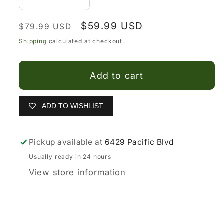
Decrease
Increase
quantity
quantity
Regular
Sale
$59.99 USD
for
for
$79.99 USD
price
price
Vestidos
Vestidos
Shipping
calculated at checkout.
Artesanales
Artesanales
Mexicanos
Mexicanos
Add to cart
ADD TO WISHLIST
Pickup available at
6429 Pacific Blvd
Usually ready in 24 hours
View store information