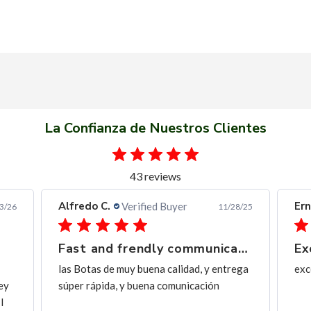
La Confianza de Nuestros Clientes
43 reviews
Alfredo C.
Ern
Verified Buyer
3/26
11/28/25
Fast and frendly communication
Ex
las Botas de muy buena calidad, y entrega
exc
ey
súper rápida, y buena comunicación
I