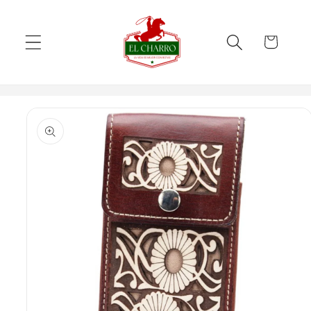
Skip to
content
Cart
Skip to
product
information