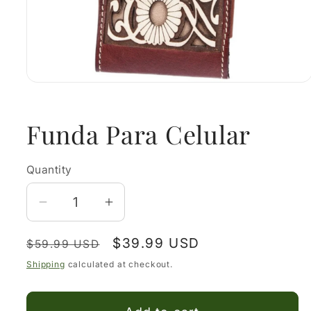
Open
media
1
in
Funda Para Celular
modal
Quantity
Decrease
Increase
quantity
quantity
Regular
Sale
$39.99 USD
for
for
$59.99 USD
price
price
Funda
Funda
Shipping
calculated at checkout.
Para
Para
Celular
Celular