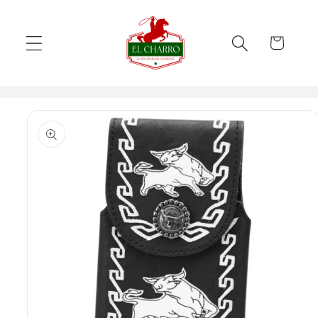
Skip to
content
Cart
Skip to
product
information