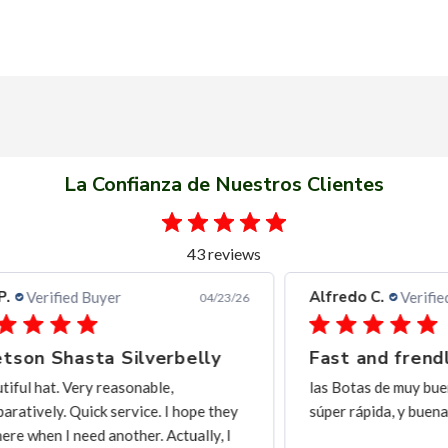
La Confianza de Nuestros Clientes
43 reviews
Alfredo C.
Ern
Verified Buyer
3/26
11/28/25
Fast and frendly communication
Ex
las Botas de muy buena calidad, y entrega
exc
ey
súper rápida, y buena comunicación
I