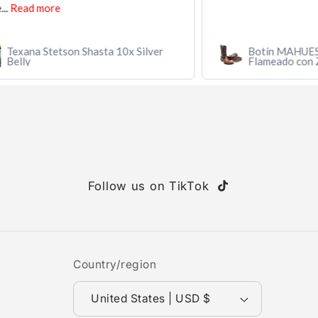
r
Botín MAHUESTIC Avestruz Miel
Flameado con Zíper – Lujo y
Confort
Follow us on TikTok
TikTok
Country/region
United States | USD $