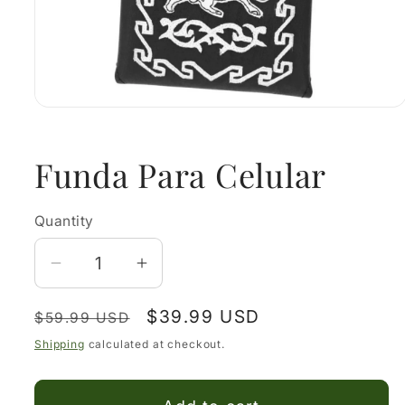
Open
media
1
in
Funda Para Celular
modal
Quantity
Decrease
Increase
quantity
quantity
Regular
Sale
$39.99 USD
for
for
$59.99 USD
price
price
Funda
Funda
Shipping
calculated at checkout.
Para
Para
Celular
Celular