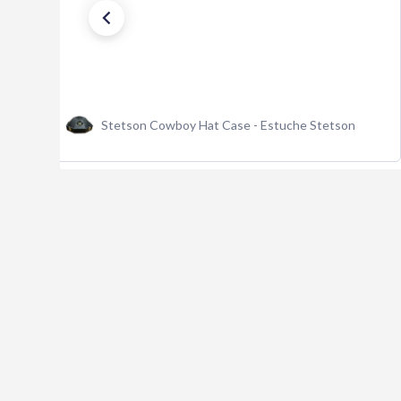
service. I hope they are here when I need another.
Actually, I hope I’m here when I need another.
Texana Stetson Shasta 10x Silver Belly