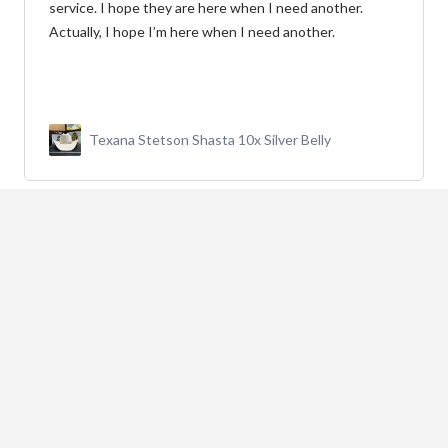
y buena comunicación
Botín MAHUESTIC Avestruz Miel Flameado con
Zíper – Lujo y Confort