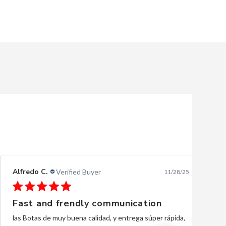
Ernesto L.
Verified Buyer
10/28/25
Excellent
excellent, thank you.