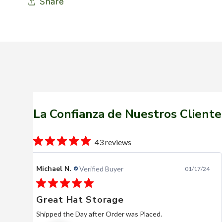
Share
La Confianza de Nuestros Cliente
43 reviews
Bill P.
Verified Buyer
04/23/26
Stetson Shasta Silverbelly
Beautiful hat. Very reasonable, comparatively. Quick