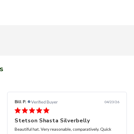
s
Alfredo C.
Verified Buyer
11/28/25
Fast and frendly communication
las Botas de muy buena calidad, y entrega súper rápida,