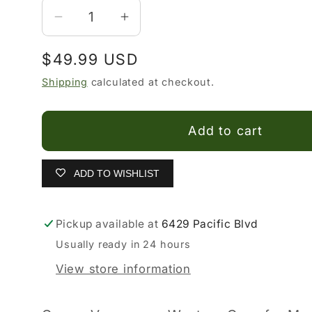
Decrease
Increase
quantity
quantity
Regular
$49.99 USD
for
for
Gorras
Gorras
price
Shipping
calculated at checkout.
Vaqueras
Vaqueras
-
-
Add to cart
Western
Western
Caps
Caps
for
for
ADD TO WISHLIST
Men
Men
Pickup available at
6429 Pacific Blvd
Usually ready in 24 hours
View store information