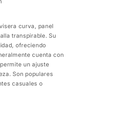
n
modal
visera curva, panel
alla transpirable. Su
lidad, ofreciendo
Generalmente cuenta con
 permite un ajuste
eza. Son populares
tes casuales o