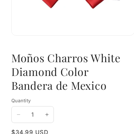
Open
media
1
in
Moños Charros White
modal
Diamond Color
Bandera de Mexico
Quantity
Decrease
Increase
quantity
quantity
Regular
$34.99 USD
for
for