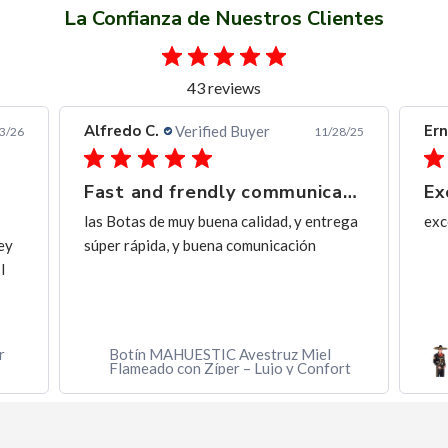
La Confianza de Nuestros Clientes
43 reviews
Alfredo C.
Ern
Verified Buyer
3/26
11/28/25
Fast and frendly communication
Ex
las Botas de muy buena calidad, y entrega
exc
ey
súper rápida, y buena comunicación
I
r
Botín MAHUESTIC Avestruz Miel
Flameado con Zíper – Lujo y Confort