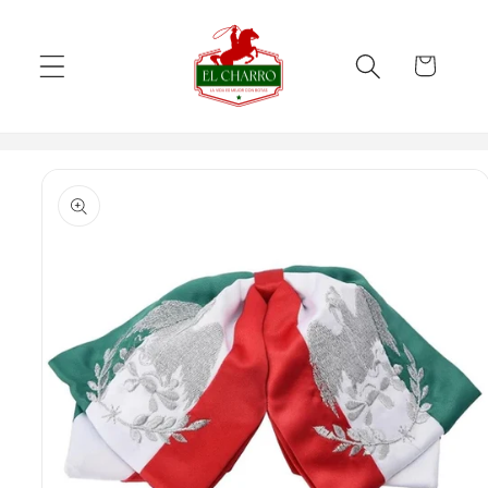
Skip to
content
Cart
Skip to
product
information