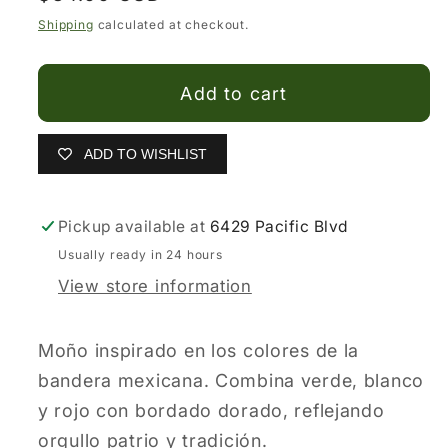
price
Moños
Moños
Shipping
calculated at checkout.
Charros
Charros
White
White
Add to cart
Diamond
Diamond
Color
Color
Bandera
Bandera
ADD TO WISHLIST
de
de
Mexico
Mexico
Pickup available at
6429 Pacific Blvd
Usually ready in 24 hours
View store information
Moño inspirado en los colores de la
bandera mexicana. Combina verde, blanco
y rojo con bordado dorado, reflejando
orgullo patrio y tradición.