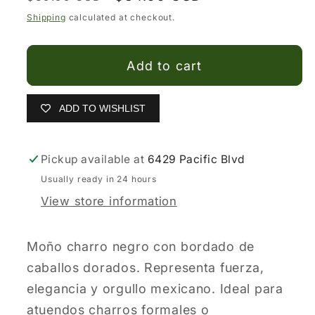
price
price
Moños
Moños
Shipping
calculated at checkout.
Charros
Charros
White
White
Add to cart
Diamond
Diamond
Negro
Negro
con
con
ADD TO WISHLIST
Caballos
Caballos
color
color
Pickup available at
6429 Pacific Blvd
Oro
Oro
Usually ready in 24 hours
View store information
Moño charro negro con bordado de
caballos dorados. Representa fuerza,
elegancia y orgullo mexicano. Ideal para
atuendos charros formales o