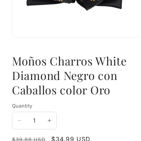
Open
media
1
in
Moños Charros White
modal
Diamond Negro con
Caballos color Oro
Quantity
Decrease
Increase
quantity
quantity
Regular
Sale
$34.99 USD
for
for
$39.99 USD