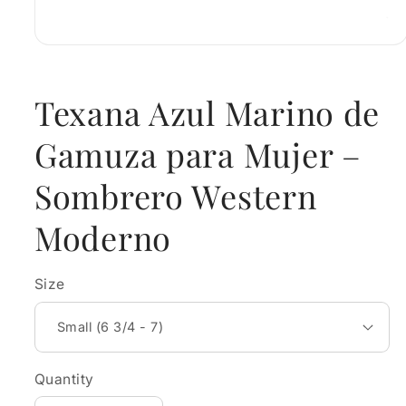
Open
media
1
in
Texana Azul Marino de
modal
Gamuza para Mujer –
Sombrero Western
Moderno
Size
Quantity