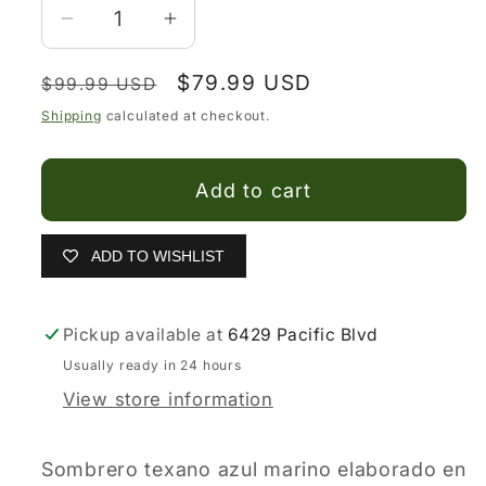
Decrease
Increase
quantity
quantity
Regular
Sale
$79.99 USD
for
for
$99.99 USD
price
price
Texana
Texana
Shipping
calculated at checkout.
Azul
Azul
Marino
Marino
Add to cart
de
de
Gamuza
Gamuza
para
para
ADD TO WISHLIST
Mujer
Mujer
–
–
Pickup available at
6429 Pacific Blvd
Sombrero
Sombrero
Western
Western
Usually ready in 24 hours
Moderno
Moderno
View store information
Sombrero texano azul marino elaborado en