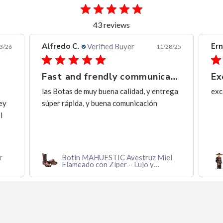
43 reviews
Alfredo C.
Ern
Verified Buyer
3/26
11/28/25
Fast and frendly communication
Ex
las Botas de muy buena calidad, y entrega
exc
ey
súper rápida, y buena comunicación
I
r
Botín MAHUESTIC Avestruz Miel
Flameado con Zíper – Lujo y
Confort