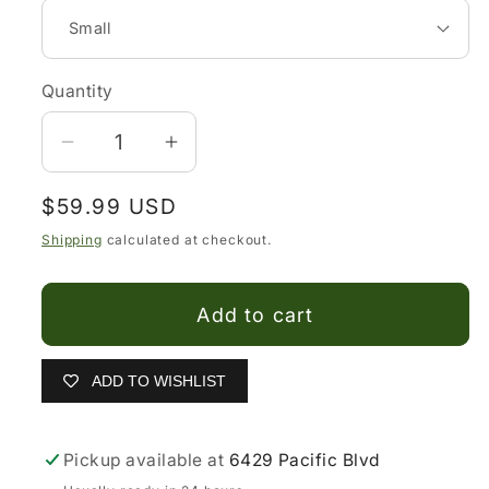
Quantity
Decrease
Increase
quantity
quantity
Regular
$59.99 USD
for
for
price
Vestidos
Vestidos
Shipping
calculated at checkout.
Artesanales
Artesanales
Mexicanos
Mexicanos
Add to cart
ADD TO WISHLIST
Pickup available at
6429 Pacific Blvd