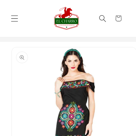
Skip to
content
Cart
Skip to
product
information