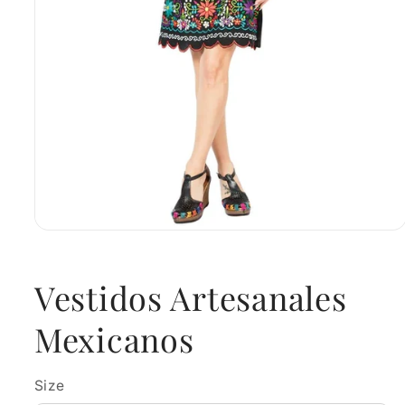
Open
media
1
in
Vestidos Artesanales
modal
Mexicanos
Size