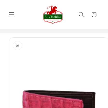
Skip to
content
Cart
Skip to
product
information