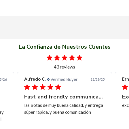
La Confianza de Nuestros Clientes
43 reviews
Alfredo C.
Ern
Verified Buyer
3/26
11/28/25
Fast and frendly communication
Ex
las Botas de muy buena calidad, y entrega
exc
ey
súper rápida, y buena comunicación
I