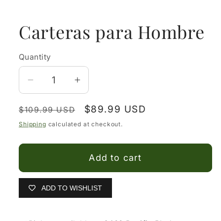
media
1
in
Carteras para Hombre
modal
Quantity
Decrease
Increase
quantity
quantity
Regular
Sale
$89.99 USD
for
for
$109.99 USD
price
price
Carteras
Carteras
Shipping
calculated at checkout.
para
para
Hombre
Hombre
Add to cart
ADD TO WISHLIST