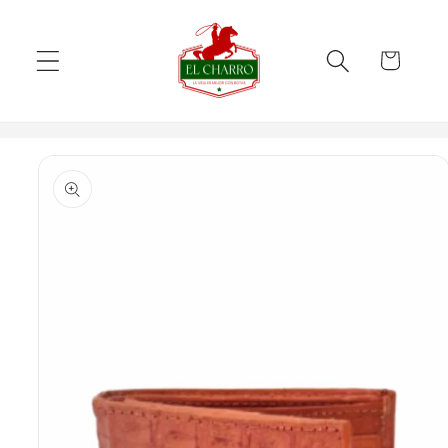
Skip to
content
Cart
Skip to
product
information