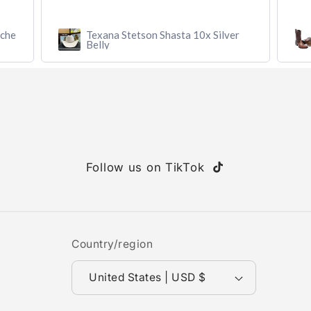
r
Botín MAHUESTIC Avestruz Miel
Flameado con Zíper – Lujo y
Confort
Follow us on TikTok
TikTok
Country/region
United States | USD $