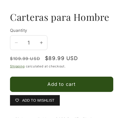
media
1
in
Carteras para Hombre
modal
Quantity
Decrease
Increase
quantity
quantity
Regular
Sale
$89.99 USD
for
for
$109.99 USD
price
price
Carteras
Carteras
Shipping
calculated at checkout.
para
para
Hombre
Hombre
Add to cart
ADD TO WISHLIST