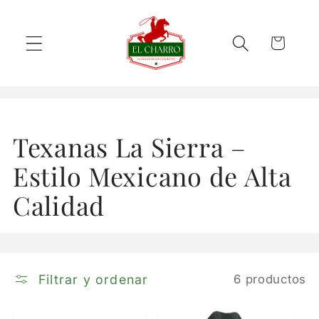
Ir
directamente
al contenido
Carrito
C
Texanas La Sierra –
o
Estilo Mexicano de Alta
l
Calidad
e
c
Filtrar y ordenar
6 productos
c