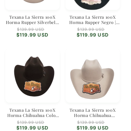
Texana La Sierra 100X
Texana La Sierra 100X
Horma Rupper Silverbelly
Horma Rupper Negro |
| Sombrero Vaquero Claro
Sombrero Vaquero
Precio
Precio
Precio
Precio
$139.99 USD
$139.99 USD
de Lana
Clásico
habitual
de
habitual
de
$119.99 USD
$119.99 USD
oferta
oferta
Texana La Sierra 100X
Texana La Sierra 100X
Horma Chihuahua Color
Horma Chihuahua
Café | Sombrero Vaquero
Silverbelly | Sombrero
Precio
Precio
Precio
Precio
$139.99 USD
$139.99 USD
Western
Vaquero de Lana Claro
habitual
de
habitual
de
$119.99 USD
$119.99 USD