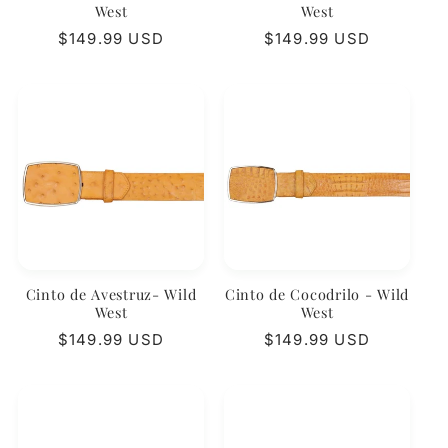
West
West
Precio
$149.99 USD
Precio
$149.99 USD
habitual
habitual
Cinto de Avestruz- Wild
Cinto de Cocodrilo - Wild
West
West
Precio
$149.99 USD
Precio
$149.99 USD
habitual
habitual