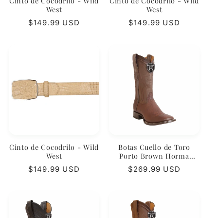
Cinto de Cocodrilo - Wild
Cinto de Cocodrilo - Wild
West
West
Precio
$149.99 USD
Precio
$149.99 USD
habitual
habitual
Cinto de Cocodrilo - Wild
Botas Cuello de Toro
West
Porto Brown Horma
Ranchera – Wild West
Precio
$149.99 USD
Precio
$269.99 USD
Boots
habitual
habitual