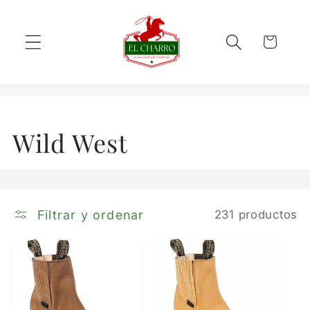
Ir
directamente
al contenido
Carrito
C
Wild West
o
l
Filtrar y ordenar
231 productos
e
c
c