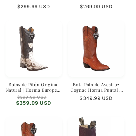
– Wild West Boots
Precio
$299.99 USD
Precio
$269.99 USD
habitual
habitual
Botas de Pitón Original
Bota Pata de Avestruz
Natural | Horma Europea |
Cognac Horma Puntal –
Wild West
Wild West
Precio
Precio
$399.99 USD
Precio
$349.99 USD
habitual
de
$359.99 USD
habitual
oferta