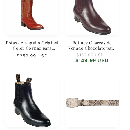
Botas de Anguila Original
Botines Charros de
Color Cognac para
Venado Chocolate para
Hombre – Wild West
Hombre | Wild West
Precio
Precio
$169.99 USD
Precio
$259.99 USD
Boots Premium
habitual
de
$149.99 USD
habitual
oferta