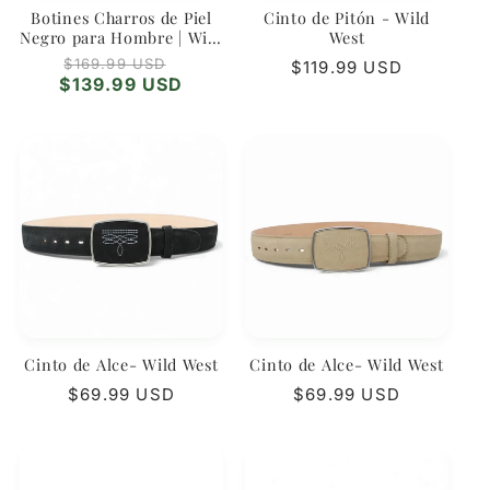
Botines Charros de Piel
Cinto de Pitón - Wild
Negro para Hombre | Wild
West
West
Precio
Precio
$169.99 USD
Precio
$119.99 USD
habitual
de
$139.99 USD
habitual
oferta
Cinto de Alce- Wild West
Cinto de Alce- Wild West
Precio
$69.99 USD
Precio
$69.99 USD
habitual
habitual