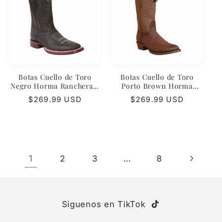
Botas Cuello de Toro
Botas Cuello de Toro
Negro Horma Ranchera –
Porto Brown Horma
Wild West Boots
Puntal – Wild West Boots
Precio
$269.99 USD
Precio
$269.99 USD
habitual
habitual
1
…
2
3
8
Siguenos en TikTok
TikTok