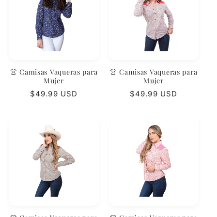
i
ó
n
:
👚 Camisas Vaqueras para
👚 Camisas Vaqueras para
Mujer
Mujer
Precio
$49.99 USD
Precio
$49.99 USD
habitual
habitual