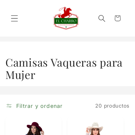
Ir
directamente
al contenido
Carrito
C
Camisas Vaqueras para
o
Mujer
l
e
Filtrar y ordenar
20 productos
c
c