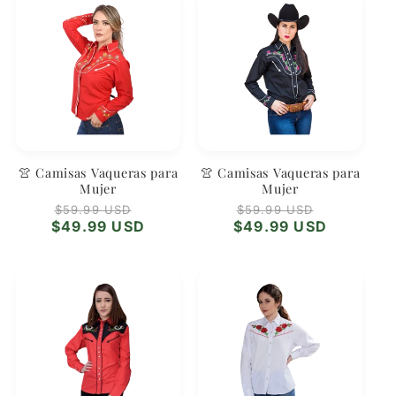
👚 Camisas Vaqueras para
👚 Camisas Vaqueras para
Mujer
Mujer
Precio
Precio
Precio
Precio
$59.99 USD
$59.99 USD
habitual
de
habitual
de
$49.99 USD
$49.99 USD
oferta
oferta