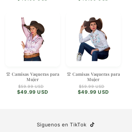
oferta
oferta
👚 Camisas Vaqueras para
👚 Camisas Vaqueras para
Mujer
Mujer
Precio
Precio
Precio
Precio
$59.99 USD
$59.99 USD
habitual
de
habitual
de
$49.99 USD
$49.99 USD
oferta
oferta
Siguenos en TikTok
TikTok